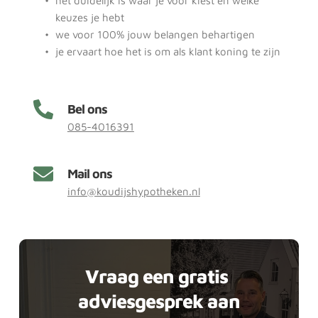
het duidelijk is waar je voor kiest en welke 
keuzes je hebt
we voor 100% jouw belangen behartigen
je ervaart hoe het is om als klant koning te zijn
Bel ons
085-4016391
Mail ons
info@koudijshypotheken.nl
Vraag een gratis 
adviesgesprek aan