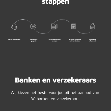
stappen
Adviesgesprek 
aanvragen
Banken en verzekeraars
Wij kiezen het beste voor jou uit het aanbod van 
30 banken en verzekeraars.
Hypotheekadvies
Pensioenadvies