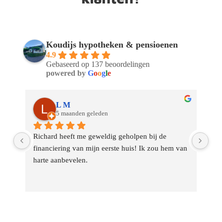
Koudijs hypotheken & pensioenen
4.9
Gebaseerd op 137 beoordelingen
powered by
G
o
o
g
l
e
L M
5 maanden geleden
 
Richard heeft me geweldig geholpen bij de 
Via
financiering van mijn eerste huis! Ik zou hem van 
was
harte aanbevelen.
geh
Ik 