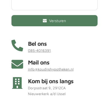
Hypotheekadvies
Pensioenadvies
Verzekeringsadvi
Versturen
es
Bel ons
085-4016391
Mail ons
info@koudijshypotheken.nl
Kom bij ons langs
Aanvragen
Dorpsstraat 9, 2912CA 
Nieuwerkerk a/d IJssel