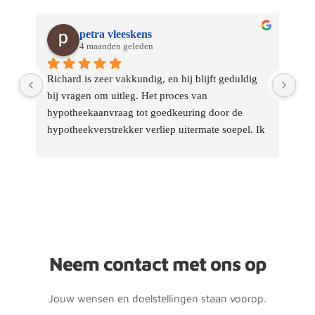
L M
5 maanden geleden
 
Richard heeft me geweldig geholpen bij de 
Via
financiering van mijn eerste huis! Ik zou hem van 
was
harte aanbevelen.
geh
Ik 
Neem contact met ons op
Jouw wensen en doelstellingen staan voorop.