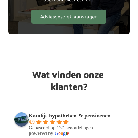
Adviesgesprek aanvragen
Wat vinden onze 
klanten?
Koudijs hypotheken & pensioenen
4.9
Gebaseerd op 137 beoordelingen
powered by
G
o
o
g
l
e